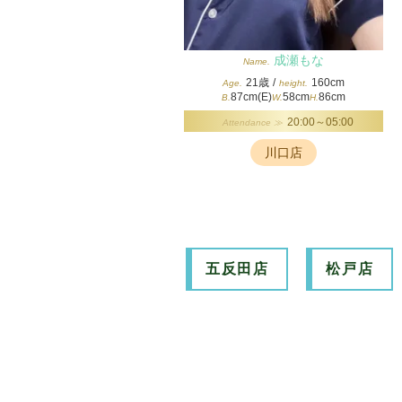
成瀬もな
Name.
21歳
/
160cm
Age.
height.
87cm(E)
58cm
86cm
B.
W.
H.
20:00～05:00
Attendance ≫
川口店
五反田店
松戸店